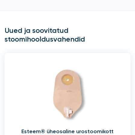
Uued ja soovitatud
stoomihooldusvahendid
Esteem® üheosaline urostoomikott