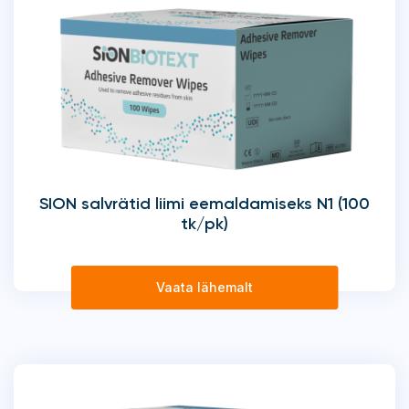
SION salvrätid liimi eemaldamiseks N1 (100
tk/pk)
Vaata lähemalt