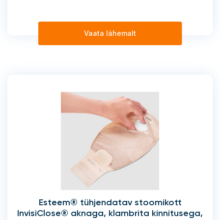
Vaata lähemalt
Esteem® tühjendatav stoomikott
InvisiClose® aknaga, klambrita kinnitusega,