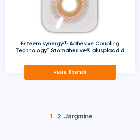
Esteem synergy® Adhesive Coupling
Technology™ Stomahesive® alusplaadid
Vaata lähemalt
1
2
Järgmine