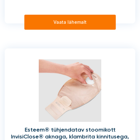
Vaata lähemalt
Esteem® tühjendatav stoomikott
InvisiClose® aknaga, klambrita kinnitusega,