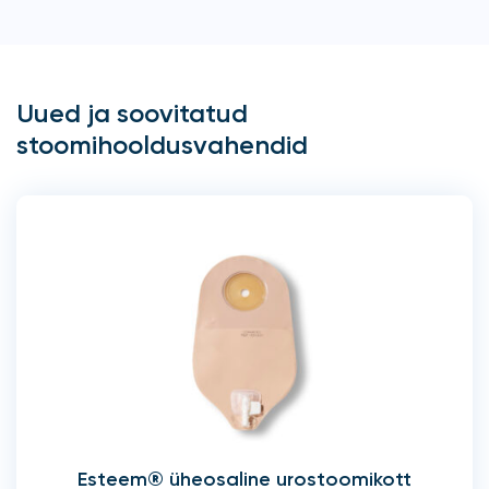
Uued ja soovitatud
stoomihooldusvahendid
Esteem® üheosaline urostoomikott