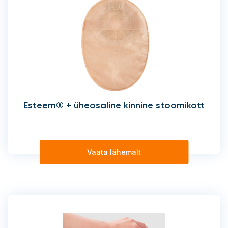
Esteem® + üheosaline kinnine stoomikott
Vaata lähemalt