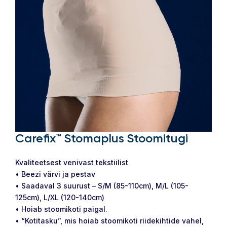
Carefix™ Stomaplus Stoomitugi
Kvaliteetsest venivast tekstiilist
• Beezi värvi ja pestav
• Saadaval 3 suurust – S/M (85-110cm), M/L (105-
125cm), L/XL (120-140cm)
• Hoiab stoomikoti paigal.
• “Kotitasku”, mis hoiab stoomikoti riidekihtide vahel,