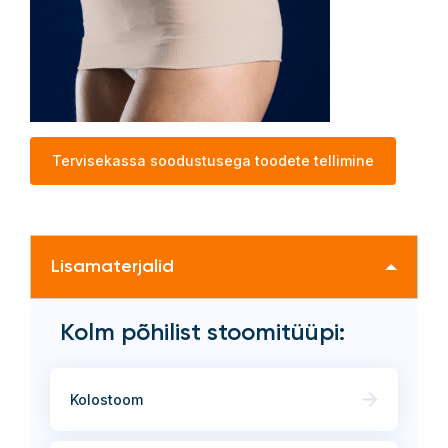
Tervisekassa soodustusega toodete tellimine
Lisamaterjalid
Kolm põhilist stoomitüüpi:
Kolostoom