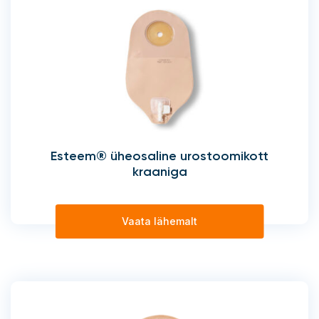
Esteem® üheosaline urostoomikott
kraaniga
Vaata lähemalt