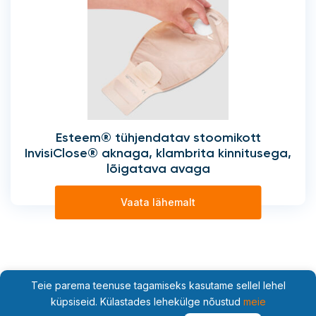
Esteem® tühjendatav stoomikott
InvisiClose® aknaga, klambrita kinnitusega,
lõigatava avaga
Vaata lähemalt
Teie parema teenuse tagamiseks kasutame sellel lehel
küpsiseid. Külastades lehekülge nõustud
meie