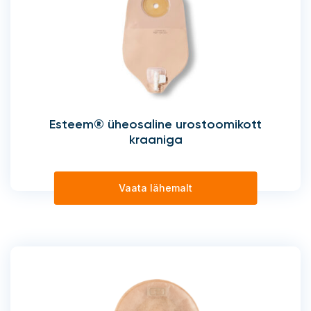
Esteem® üheosaline urostoomikott
kraaniga
Vaata lähemalt