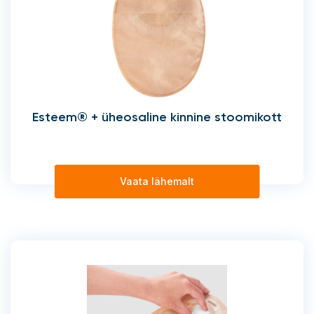
Esteem® + üheosaline kinnine stoomikott
Vaata lähemalt