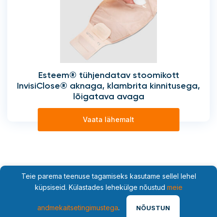
Esteem® tühjendatav stoomikott
InvisiClose® aknaga, klambrita kinnitusega,
lõigatava avaga
Vaata lähemalt
Teie parema teenuse tagamiseks kasutame sellel lehel
küpsiseid. Külastades lehekülge nõustud
meie
andmekaitsetingimustega
.
NÕUSTUN