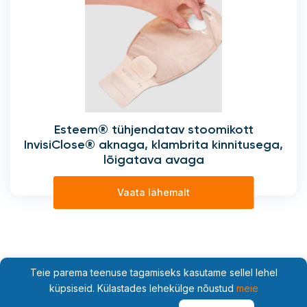
Esteem® tühjendatav stoomikott
InvisiClose® aknaga, klambrita kinnitusega,
lõigatava avaga
Vaata lähemalt
Teie parema teenuse tagamiseks kasutame sellel lehel
küpsiseid. Külastades lehekülge nõustud
meie