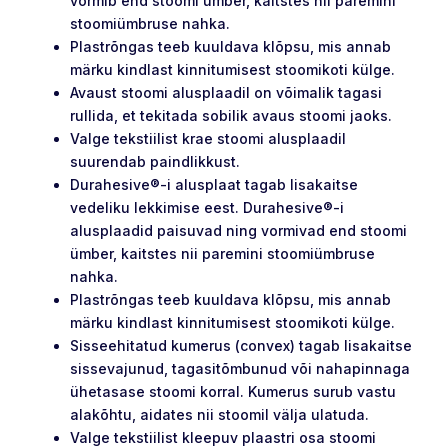
vormib end stoomi ümber, kaitstes nii paremini
stoomiümbruse nahka.
Plastrõngas teeb kuuldava klõpsu, mis annab
märku kindlast kinnitumisest stoomikoti külge.
Avaust stoomi alusplaadil on võimalik tagasi
rullida, et tekitada sobilik avaus stoomi jaoks.
Valge tekstiilist krae stoomi alusplaadil
suurendab paindlikkust.
Durahesive®-i alusplaat tagab lisakaitse
vedeliku lekkimise eest. Durahesive®-i
alusplaadid paisuvad ning vormivad end stoomi
ümber, kaitstes nii paremini stoomiümbruse
nahka.
Plastrõngas teeb kuuldava klõpsu, mis annab
märku kindlast kinnitumisest stoomikoti külge.
Sisseehitatud kumerus (convex) tagab lisakaitse
sissevajunud, tagasitõmbunud või nahapinnaga
ühetasase stoomi korral. Kumerus surub vastu
alakõhtu, aidates nii stoomil välja ulatuda.
Valge tekstiilist kleepuv plaastri osa stoomi