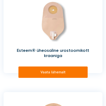
Esteem® üheosaline urostoomikott
kraaniga
Vaata lähemalt