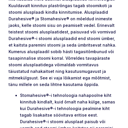
Kuuldavalt kinnituv plastrõngas tagab stoomikoti ja
stoomi alusplaadi kindla kinnitumise. Alusplaadid
Durahesive® ja Stomahesive® on mõeldud inimeste
jaoks, kelle stoomi sisu on peamiselt vedel. Erinevalt
teistest stoomi alusplaatidest, paisuvad või vormivad
Durahesive®-i stoomi alusplaadid end stoomi ümber,
et kaitsta paremini stoomi ja seda ümbritsevat nahka.
Kumerus alusplaadil sobib hästi tagasitõmbunud või
tasapinnalise stoomi korral. Võrreldes tavapäraste
stoomi alusplaatidega võimaldab vormitavus
täiustatud nahakaitset ning kasutusmugavust ja
mitmekülgsust. See ei vaja lõikamist ega mõõtmist,
tänu millele on seda lihtne kasutama õppida.
Stomahesive®-i tehnoloogia nahapoolne kiht
kinnitub kindlalt, kuid õrnalt naha külge, samas
kui Durahesive®-i tehnoloogia pealmine kiht
tagab lisakaitse söövitava eritise eest.
Durahesive®-i stoomi alusplaat paisub või