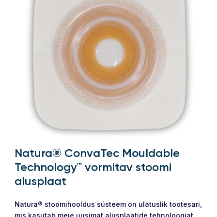
Natura® ConvaTec Mouldable
Technology™ vormitav stoomi
alusplaat
Natura® stoomihooldus süsteem on ulatuslik tootesari,
mis kasutab meie uusimat alusplaatide tehnoloogiat.