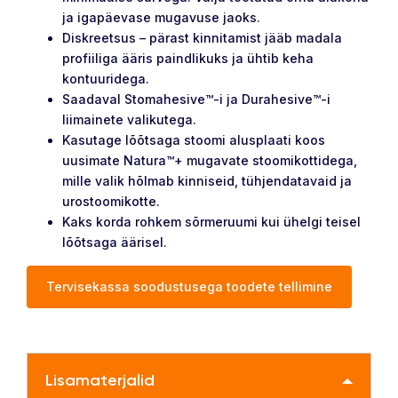
ja igapäevase mugavuse jaoks.
Diskreetsus – pärast kinnitamist jääb madala
profiiliga ääris paindlikuks ja ühtib keha
kontuuridega.
Saadaval Stomahesive™-i ja Durahesive™-i
liimainete valikutega.
Kasutage lõõtsaga stoomi alusplaati koos
uusimate Natura™+ mugavate stoomikottidega,
mille valik hõlmab kinniseid, tühjendatavaid ja
urostoomikotte.
Kaks korda rohkem sõrmeruumi kui ühelgi teisel
lõõtsaga äärisel.
Tervisekassa soodustusega toodete tellimine
Lisamaterjalid