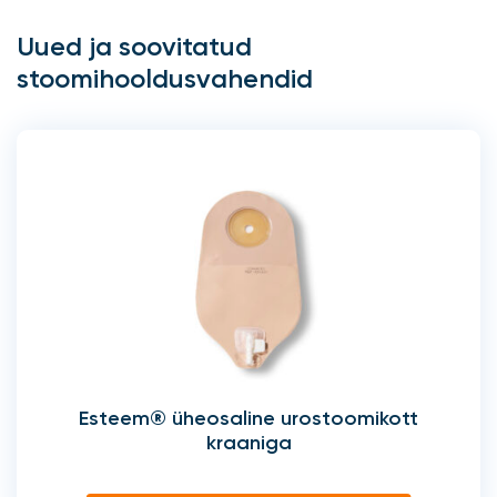
Uued ja soovitatud
stoomihooldusvahendid
Esteem® üheosaline urostoomikott
kraaniga