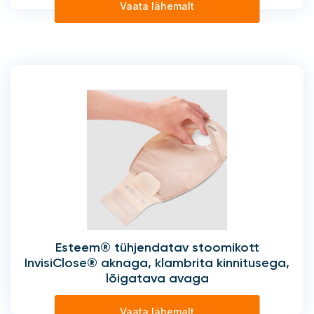
Vaata lähemalt
Esteem® tühjendatav stoomikott
InvisiClose® aknaga, klambrita kinnitusega,
lõigatava avaga
Vaata lähemalt