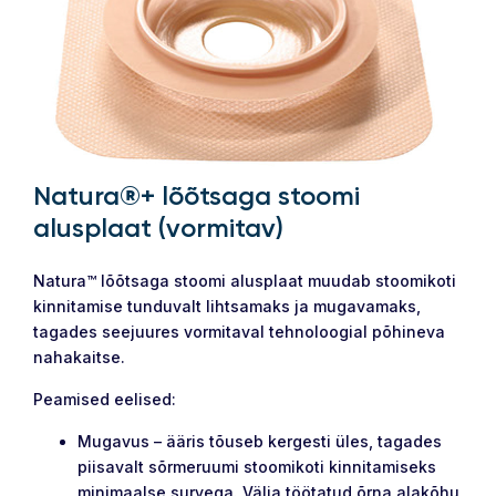
Natura®+ lõõtsaga stoomi
alusplaat (vormitav)
Natura™ lõõtsaga stoomi alusplaat muudab stoomikoti
kinnitamise tunduvalt lihtsamaks ja mugavamaks,
tagades seejuures vormitaval tehnoloogial põhineva
nahakaitse.
Peamised eelised:
Mugavus – ääris tõuseb kergesti üles, tagades
piisavalt sõrmeruumi stoomikoti kinnitamiseks
minimaalse survega. Välja töötatud õrna alakõhu