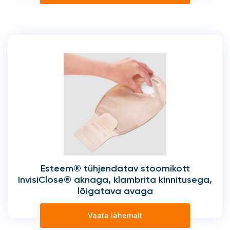
Esteem® tühjendatav stoomikott
InvisiClose® aknaga, klambrita kinnitusega,
lõigatava avaga
Vaata lähemalt