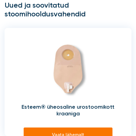
Uued ja soovitatud
stoomihooldusvahendid
Esteem® üheosaline urostoomikott
kraaniga
Vaata lähemalt