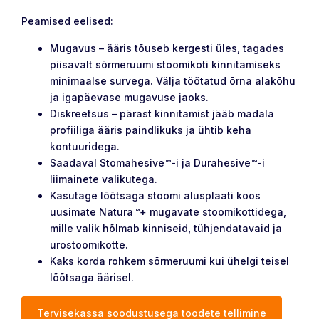
Peamised eelised:
Mugavus – ääris tõuseb kergesti üles, tagades
piisavalt sõrmeruumi stoomikoti kinnitamiseks
minimaalse survega. Välja töötatud õrna alakõhu
ja igapäevase mugavuse jaoks.
Diskreetsus – pärast kinnitamist jääb madala
profiiliga ääris paindlikuks ja ühtib keha
kontuuridega.
Saadaval Stomahesive™-i ja Durahesive™-i
liimainete valikutega.
Kasutage lõõtsaga stoomi alusplaati koos
uusimate Natura™+ mugavate stoomikottidega,
mille valik hõlmab kinniseid, tühjendatavaid ja
urostoomikotte.
Kaks korda rohkem sõrmeruumi kui ühelgi teisel
lõõtsaga äärisel.
Tervisekassa soodustusega toodete tellimine