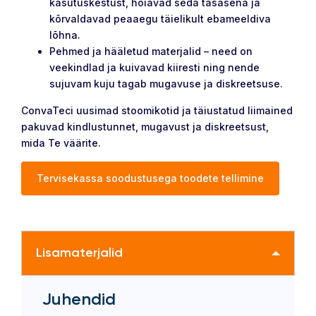
kasutuskestust, hoiavad seda tasasena ja
kõrvaldavad peaaegu täielikult ebameeldiva
lõhna.
Pehmed ja hääletud materjalid – need on
veekindlad ja kuivavad kiiresti ning nende
sujuvam kuju tagab mugavuse ja diskreetsuse.
ConvaTeci uusimad stoomikotid ja täiustatud liimained
pakuvad kindlustunnet, mugavust ja diskreetsust,
mida Te väärite.
Tervisekassa soodustusega toodete tellimine
Lisamaterjalid
Juhendid