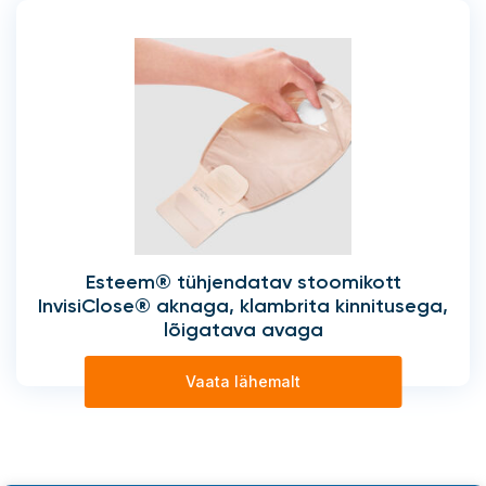
Esteem® tühjendatav stoomikott
InvisiClose® aknaga, klambrita kinnitusega,
lõigatava avaga
Vaata lähemalt