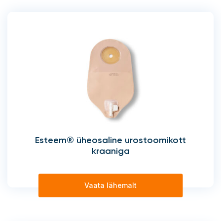
Esteem® üheosaline urostoomikott
kraaniga
Vaata lähemalt