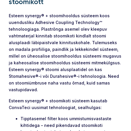
stoomikott
Esteem synergy® + stoomihooldus süsteem koos
uuendusliku Adhesive Coupling Technology™
tehnoloogiaga. Plastrõnga asemel olev kleepuv
vahtmaterjal kinnitab stoomikoti kindlalt stoomi
alusplaadi läbipaistvale kinnituskohale. Tulemuseks
on madala profiiliga, paindlik ja lekkekindel süsteem,
millel on üheosalise stoomihooldus süsteemi mugavus
ja kaheosalise stoomihooldus süsteemi mitmekülgsus.
Esteem synergy® stoomi alusplaatidel on kas
Stomahesive®-i või Durahesive®-i tehnoloogia. Need
on stoomiümbruse naha vastu õrnad, kuid samas
vastupidavad.
Esteem synergy® + stoomikoti süsteem kasutab
ConvaTeci uusimat tehnoloogiat, sealhulgas:
Tipptasemel filter koos ummistumisvastaste
kihtidega – need pikendavad stoomikoti