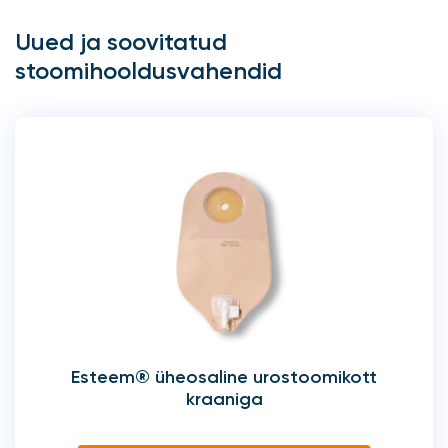
Uued ja soovitatud
stoomihooldusvahendid
Esteem® üheosaline urostoomikott
kraaniga