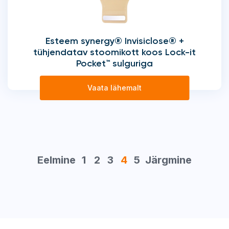
Esteem synergy® Invisiclose® +
tühjendatav stoomikott koos Lock-it
Pocket™ sulguriga
Vaata lähemalt
Eelmine
1
2
3
4
5
Järgmine