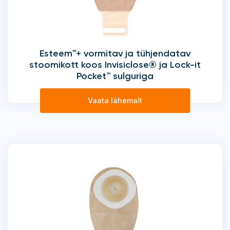
Esteem™+ vormitav ja tühjendatav
stoomikott koos Invisiclose® ja Lock-it
Pocket™ sulguriga
Vaata lähemalt