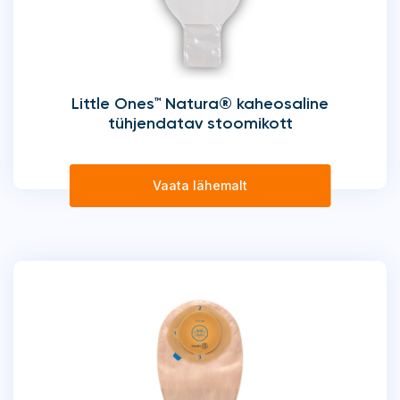
Little Ones™ Natura® kaheosaline
tühjendatav stoomikott
Vaata lähemalt