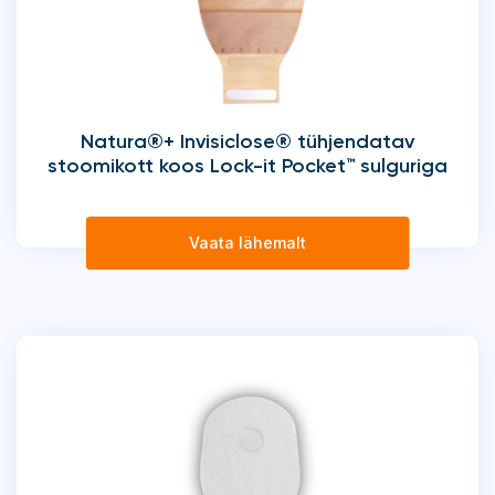
Natura®+ Invisiclose® tühjendatav
stoomikott koos Lock-it Pocket™ sulguriga
Vaata lähemalt