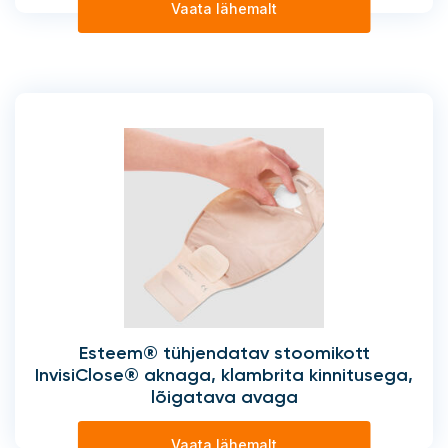
Vaata lähemalt
Esteem® tühjendatav stoomikott
InvisiClose® aknaga, klambrita kinnitusega,
lõigatava avaga
Vaata lähemalt