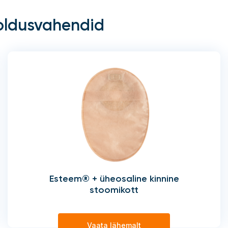
oldusvahendid
Esteem® + üheosaline kinnine
stoomikott
Vaata lähemalt