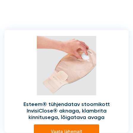
Esteem® tühjendatav stoomikott
InvisiClose® aknaga, klambrita
kinnitusega, lõigatava avaga
Vaata lähemalt