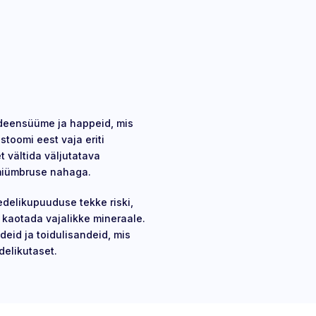
deensüüme ja happeid, mis
stoomi eest vaja eriti
t vältida väljutatava
miümbruse nahaga.
delikupuuduse tekke riski,
a kaotada vajalikke mineraale.
eid ja toidulisandeid, mis
edelikutaset.