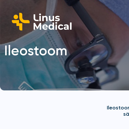
Ileostoom
Ileostoo
sä