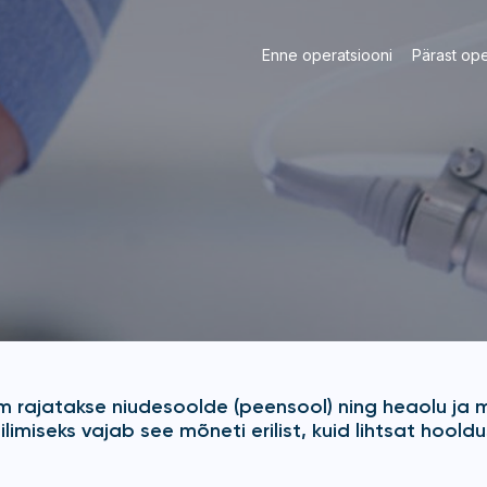
Enne operatsiooni
Pärast ope
m rajatakse niudesoolde (peensool) ning heaolu ja
ilimiseks vajab see mõneti erilist, kuid lihtsat hooldu