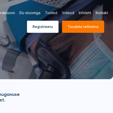
ratsiooni
Elu stoomiga
Tooted
Videod
Infoleht
Kontakt
Registreeru
Toodete tellimine
 mugavuse
st.