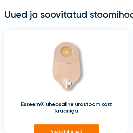
Uued ja soovitatud stoomiho
Esteem® üheosaline urostoomikott
kraaniga
Vaata lähemalt