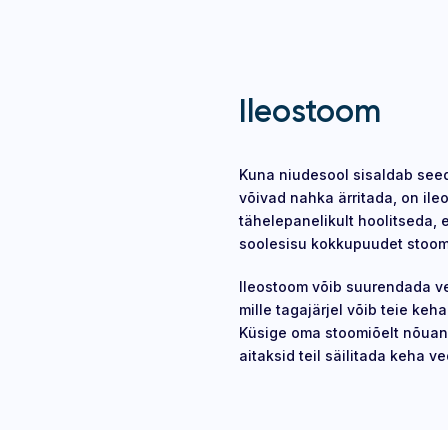
Ileostoom
Kuna niudesool sisaldab see
võivad nahka ärritada, on ileo
tähelepanelikult hoolitseda, e
soolesisu kokkupuudet stoo
Ileostoom võib suurendada ve
mille tagajärjel võib teie keh
Küsige oma stoomiõelt nõuand
aitaksid teil säilitada keha v