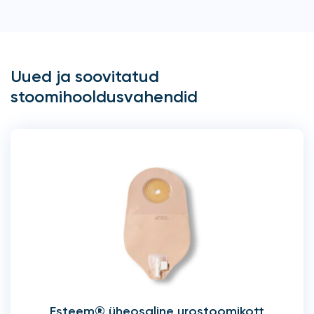
Uued ja soovitatud
stoomihooldusvahendid
Esteem® üheosaline urostoomikott