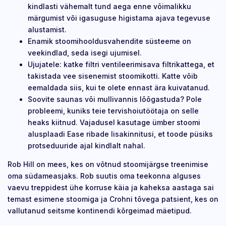
kindlasti vähemalt tund aega enne võimalikku
märgumist või igasuguse higistama ajava tegevuse
alustamist.
Enamik stoomihooldusvahendite süsteeme on
veekindlad, seda isegi ujumisel.
Ujujatele: katke filtri ventileerimisava filtrikattega, et
takistada vee sisenemist stoomikotti. Katte võib
eemaldada siis, kui te olete ennast ära kuivatanud.
Soovite saunas või mullivannis lõõgastuda? Pole
probleemi, kuniks teie tervishoiutöötaja on selle
heaks kiitnud. Vajadusel kasutage ümber stoomi
alusplaadi Ease ribade lisakinnitusi, et toode püsiks
protseduuride ajal kindlalt nahal.
Rob Hill on mees, kes on võtnud stoomijärgse treenimise
oma südameasjaks. Rob suutis oma teekonna alguses
vaevu treppidest ühe korruse käia ja kaheksa aastaga sai
temast esimene stoomiga ja Crohni tõvega patsient, kes on
vallutanud seitsme kontinendi kõrgeimad mäetipud.