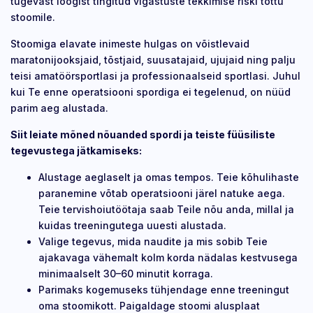
tugevast löögist tingitud vigastuste tekkimise riski tõttu
stoomile.
Stoomiga elavate inimeste hulgas on võistlevaid
maratonijooksjaid, tõstjaid, suusatajaid, ujujaid ning palju
teisi amatöörsportlasi ja professionaalseid sportlasi. Juhul
kui Te enne operatsiooni spordiga ei tegelenud, on nüüd
parim aeg alustada.
Siit leiate mõned nõuanded spordi ja teiste füüsiliste
tegevustega jätkamiseks:
Alustage aeglaselt ja omas tempos. Teie kõhulihaste
paranemine võtab operatsiooni järel natuke aega.
Teie tervishoiutöötaja saab Teile nõu anda, millal ja
kuidas treeningutega uuesti alustada.
Valige tegevus, mida naudite ja mis sobib Teie
ajakavaga vähemalt kolm korda nädalas kestvusega
minimaalselt 30–60 minutit korraga.
Parimaks kogemuseks tühjendage enne treeningut
oma stoomikott. Paigaldage stoomi alusplaat