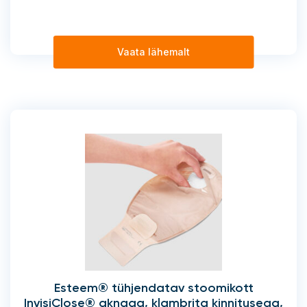
Vaata lähemalt
Esteem® tühjendatav stoomikott
InvisiClose® aknaga, klambrita kinnitusega,