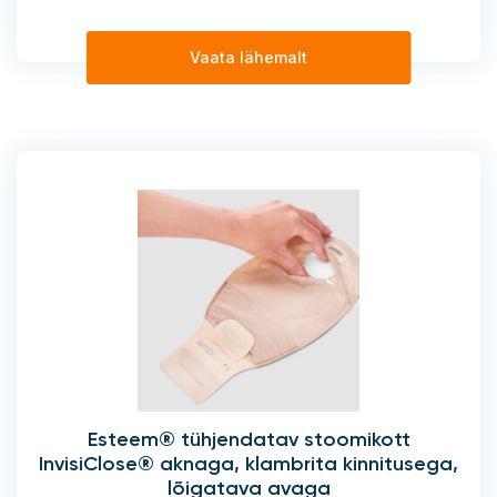
Vaata lähemalt
Esteem® tühjendatav stoomikott
InvisiClose® aknaga, klambrita kinnitusega,
lõigatava avaga