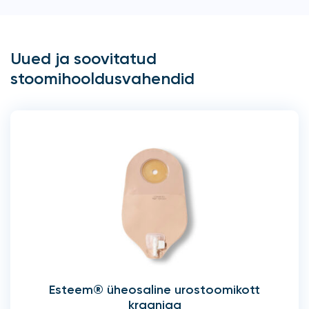
Uued ja soovitatud
stoomihooldusvahendid
Esteem® üheosaline urostoomikott
kraaniga