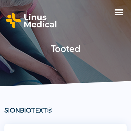
Tooted
SiONBiOTEXT®