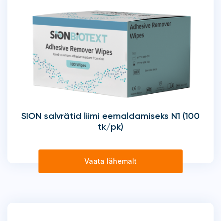
SION salvrätid liimi eemaldamiseks N1 (100
tk/pk)
Vaata lähemalt