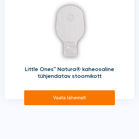
Little Ones™ Natura® kaheosaline
tühjendatav stoomikott
Vaata lähemalt