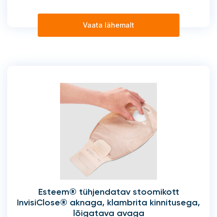
Vaata lähemalt
Esteem® tühjendatav stoomikott
InvisiClose® aknaga, klambrita kinnitusega,
lõigatava avaga