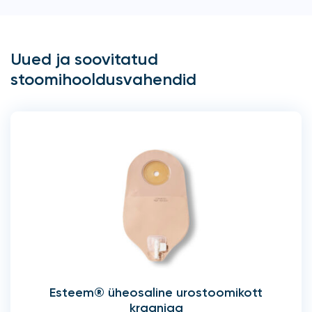
Uued ja soovitatud
stoomihooldusvahendid
Esteem® üheosaline urostoomikott
kraaniga