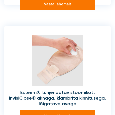
Vaata lähemalt
Esteem® tühjendatav stoomikott
InvisiClose® aknaga, klambrita kinnitusega,
lõigatava avaga