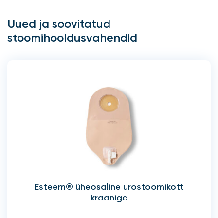
Uued ja soovitatud
stoomihooldusvahendid
Esteem® üheosaline urostoomikott
kraaniga